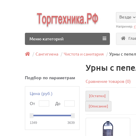
Везде
Например:
с
Гла
Меню категорий
Сангигиена
Чистота и санитария
Урны с пепе
Урны с пеп
Подбор по параметрам
Сравнение товаров (0)
Цена (руб.)
[Остатки]
От
До
[Описание]
1349
3639