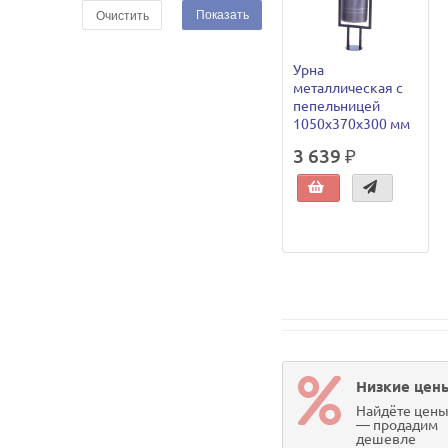
Показать
Очистить
Урна
металлическая с
пепельницей
1050х370х300 мм
3 639 ₽
Низкие цен
Найдёте цен
— продадим
дешевле