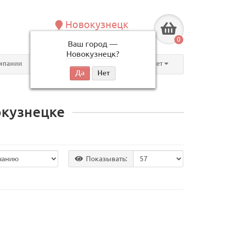
Новокузнецк
+7 (3843) 609-675
0
Ваш город —
по будням, с 09:00 до 18:00
Новокузнецк
?
мпании
Контакты
Личный кабинет
окузнецке
Показывать: