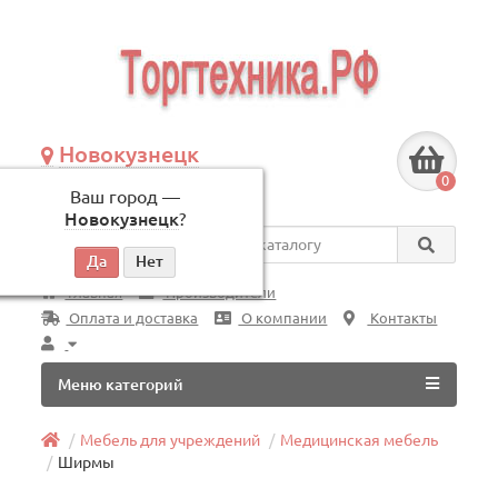
Новокузнецк
+7 (3843) 609-675
0
Ваш город —
по будням, с 09:00 до 18:00
Новокузнецк
?
Везде
Главная
Производители
Оплата и доставка
О компании
Контакты
Меню категорий
Мебель для учреждений
Медицинская мебель
Ширмы