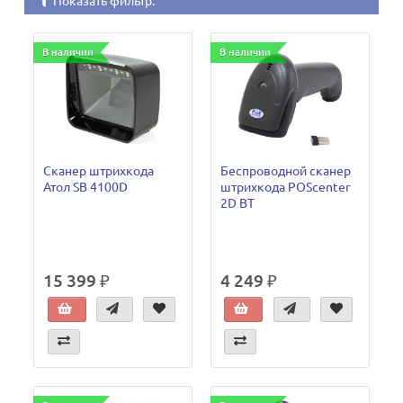
Показать фильтр:
В наличии
В наличии
Сканер штрихкода
Беспроводной сканер
Атол SB 4100D
штрихкода POScenter
2D BT
15 399 ₽
4 249 ₽