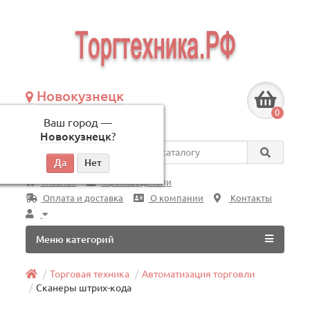
Новокузнецк
+7 (3843) 609-675
0
Ваш город —
по будням, с 09:00 до 18:00
Новокузнецк
?
Везде
Главная
Производители
Оплата и доставка
О компании
Контакты
Меню категорий
Торговая техника
Автоматизация торговли
Сканеры штрих-кода