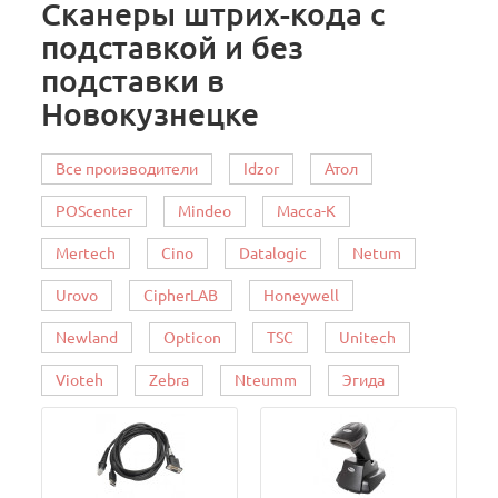
Сканеры штрих-кода с
подставкой и без
подставки в
Новокузнецке
Все производители
Idzor
Атол
POScenter
Mindeo
Масса-К
Mertech
Cino
Datalogic
Netum
Urovo
CipherLAB
Honeywell
Newland
Opticon
TSC
Unitech
Vioteh
Zebra
Nteumm
Эгида