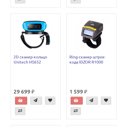
2D сканер-кольцо
Ring-cканер штрих-
Unitech MS652
кода IDZOR R1000
29 699 ₽
1 599 ₽