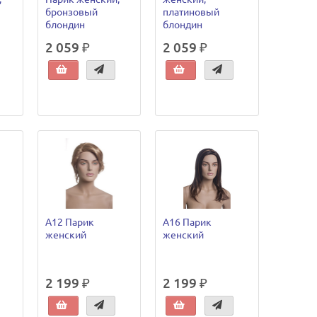
бронзовый
платиновый
блондин
блондин
2 059 ₽
2 059 ₽
A12 Парик
A16 Парик
женский
женский
2 199 ₽
2 199 ₽