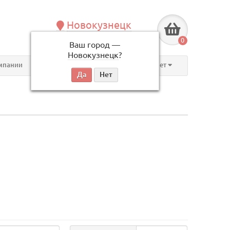
Новокузнецк
+7 (3843) 609-675
0
Ваш город —
по будням, с 09:00 до 18:00
Новокузнецк
?
мпании
Контакты
Личный кабинет