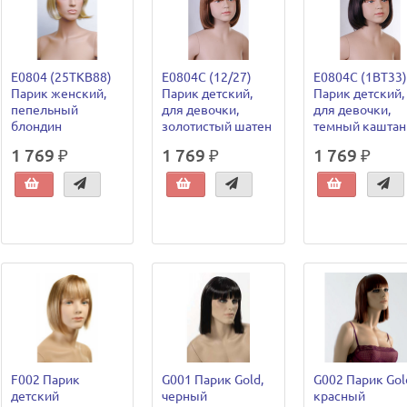
E0804 (25TKB88)
E0804С (12/27)
E0804С (1BT33)
Парик женский,
Парик детский,
Парик детский,
пепельный
для девочки,
для девочки,
блондин
золотистый шатен
темный каштан
1 769 ₽
1 769 ₽
1 769 ₽
F002 Парик
G001 Парик Gold,
G002 Парик Gol
детский
черный
красный