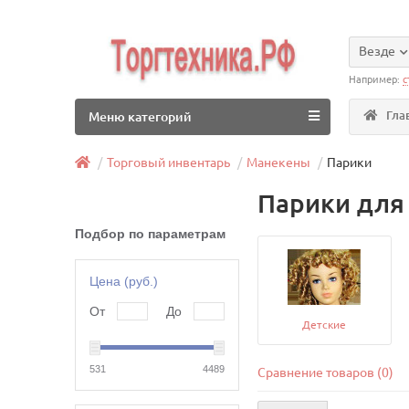
Везде
Например:
с
Гла
Меню категорий
Торговый инвентарь
Манекены
Парики
Парики для
Подбор по параметрам
Цена (руб.)
От
До
Детские
531
4489
Сравнение товаров (0)