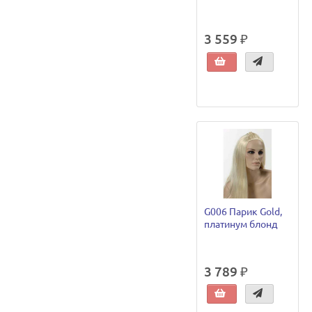
3 559 ₽
G006 Парик Gold,
платинум блонд
3 789 ₽