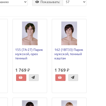
Показывать:
155 (7A-27) Парик
162 (1BT33) Парик
мужской, орех
мужской, темный
темный
каштан
1 769 ₽
1 769 ₽