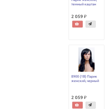
темный каштан
2 059 ₽
8900 (1B) Парик
женский, черный
2 059 ₽