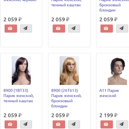
темный каштан
бронзовый
блондин
2 059 ₽
2 059 ₽
2 059 ₽
8900 (1BT33)
8900 (26T613)
A11 Парик
Парик женский,
Парик женский,
женский
темный каштан
бронзовый
блондин
2 059 ₽
2 059 ₽
2 199 ₽