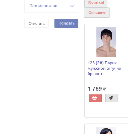
[Остатки]
Пол манекена
[Описание]
детский
Показать
Очистить
123 (2#) Парик
мужской, жгучий
брюнет
1 769 ₽