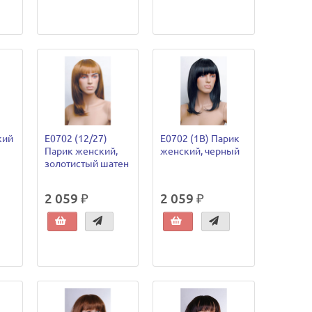
кий
E0702 (12/27)
E0702 (1B) Парик
Парик женский,
женский, черный
золотистый шатен
2 059 ₽
2 059 ₽