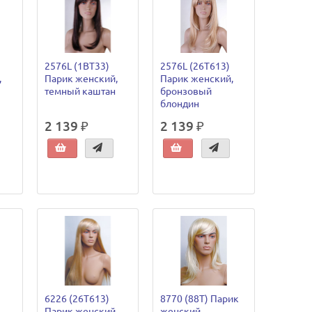
2576L (1BT33)
2576L (26T613)
,
Парик женский,
Парик женский,
темный каштан
бронзовый
блондин
2 139 ₽
2 139 ₽
6226 (26T613)
8770 (88T) Парик
,
Парик женский,
женский,