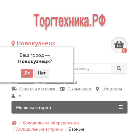
Новокузнецк
+7 (3843) 609-675
0
Ваш город —
по будням, с 09:00 до 18:00
Новокузнецк
?
Везде
Главная
Производители
Оплата и доставка
О компании
Контакты
Меню категорий
Холодильное оборудование
Холодильные витрины
Барные