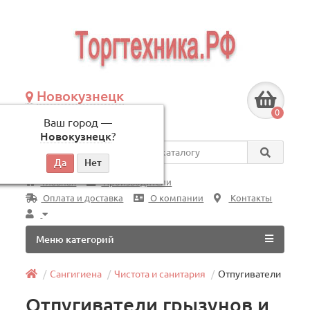
Новокузнецк
+7 (3843) 609-675
0
Ваш город —
по будням, с 09:00 до 18:00
Новокузнецк
?
Везде
Главная
Производители
Оплата и доставка
О компании
Контакты
Меню категорий
Сангигиена
Чистота и санитария
Отпугиватели
Отпугиватели грызунов и