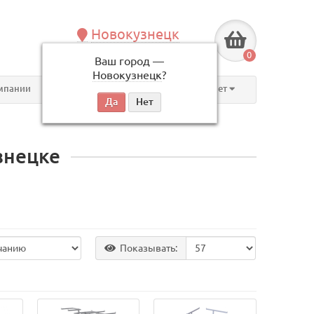
Новокузнецк
+7 (3843) 609-675
0
Ваш город —
по будням, с 09:00 до 18:00
Новокузнецк
?
мпании
Контакты
Личный кабинет
знецке
Показывать: