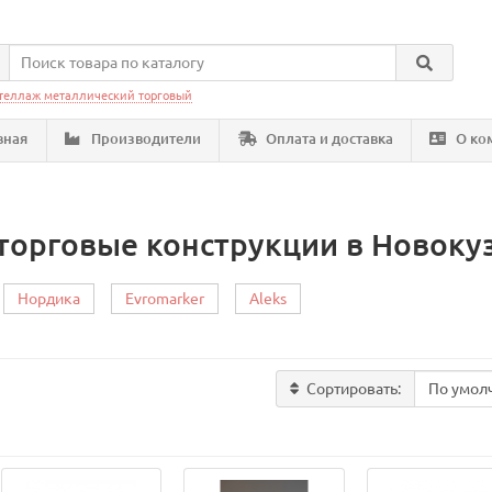
теллаж металлический торговый
вная
Производители
Оплата и доставка
О ко
торговые конструкции в Новоку
Нордика
Evromarker
Aleks
Сортировать: