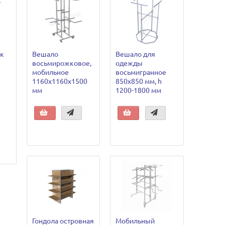
ок
Вешало
Вешало для
восьмирожковое,
одежды
мобильное
восьмигранное
1160х1160х1500
850х850 мм, h
мм
1200-1800 мм
Гондола островная
Мобильный