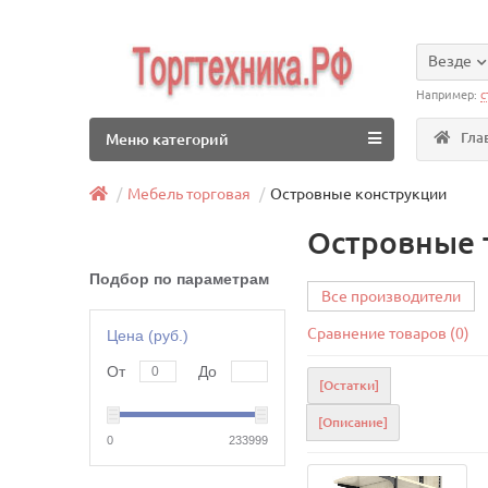
Везде
Например:
с
Гла
Меню категорий
Мебель торговая
Островные конструкции
Островные 
Подбор по параметрам
Все производители
Сравнение товаров (0)
Цена (руб.)
От
До
[Остатки]
[Описание]
0
233999