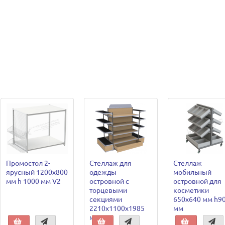
Промостол 2-
Стеллаж для
Стеллаж
ярусный 1200х800
одежды
мобильный
мм h 1000 мм V2
островной с
островной для
торцевыми
косметики
секциями
650х640 мм h9
2210х1100х1985
мм
мм