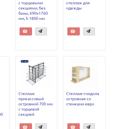
с торцевыми
стеллаж для
секциями, без
одежды
базы, 690х1760
мм, h 1800 мм
Стеллаж
Стеллаж-гондола
прикассовый
островная со
островной 700 мм
стенками евро
с торцевой
00
секцией