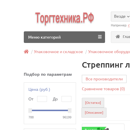
Везде
Например:
с
Гла
Меню категорий
Упаковочное и складское
Упаковочное оборуд
Стреппинг л
Подбор по параметрам
Все производители
Сравнение товаров (0)
Цена (руб.)
От
До
[Остатки]
[Описание]
788
96199