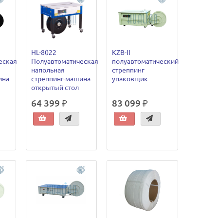
HL-8022
KZB-II
еская
Полуавтоматическая
полуавтоматический
напольная
стреппинг
ина
стреппинг-машина
упаковщик
открытый стол
64 399 ₽
83 099 ₽