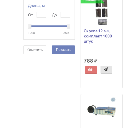
В наличии
Длина, м
От
До
Скрепа 12 мм,
1200
3500
комплект 1000
штук
Показать
Очистить
788 ₽