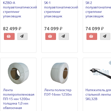
KZBD-A
SK-1
SK-2
полуавтоматический
полуавтоматический
полуавтоматич
стреппинг
стреппинг
стреппинг
упаковщик
упаковщик
упаковщик
82 499 ₽
74 099 ₽
74 099 ₽
Лента
Лента полиэстер
Натяжитель дл
полипропиленовая
ПЭТ-16мм 1250м
стальной ленты
ПП-15 мм 1200м
SKL32B
толщина 1,0 мм
обвязочная