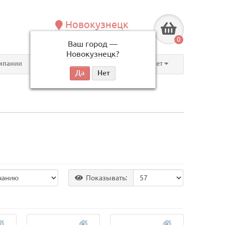
Новокузнецк
+7 (3843) 609-675
0
Ваш город —
по будням, с 09:00 до 18:00
Новокузнецк
?
мпании
Контакты
Личный кабинет
Показывать: