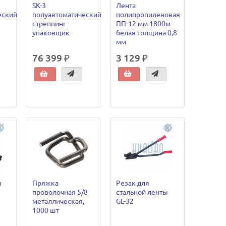
SK-3
Лента
еский
полуавтоматический
полипропиленовая
стреппинг
ПП-12 мм 1800м
упаковщик
белая толщина 0,8
мм
76 399 ₽
3 129 ₽
я
Пряжка
Резак для
проволочная 5/8
стальной ленты
металлическая,
GL-32
1000 шт