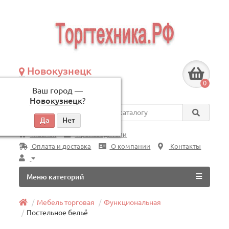
Новокузнецк
+7 (3843) 609-675
0
Ваш город —
по будням, с 09:00 до 18:00
Новокузнецк
?
Везде
Главная
Производители
Оплата и доставка
О компании
Контакты
Меню категорий
Мебель торговая
Функциональная
Постельное бельё