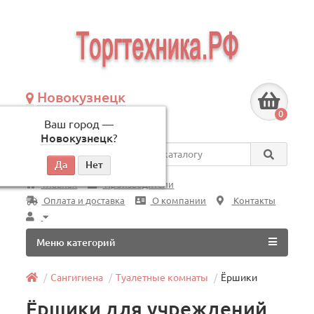
Новокузнецк
+7 (3843) 609-675
0
Ваш город —
по будням, с 09:00 до 18:00
Новокузнецк
?
Везде
Главная
Производители
Оплата и доставка
О компании
Контакты
Меню категорий
Сангигиена
Туалетные комнаты
Ёршики
Ёршики для учреждений