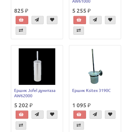
AW61000
825 ₽
5 255 ₽
Ершик Jofel дунитаза
Ершик Ksitex 3190C
AW62000
5 202 ₽
1 095 ₽