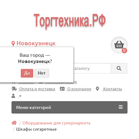
Новокузнецк
+7 (3843) 609-675
0
Ваш город —
по будням, с 09:00 до 18:00
Новокузнецк
?
Везде
Главная
Производители
Оплата и доставка
О компании
Контакты
Меню категорий
Оборудование для супермаркета
Шкафы сигаретные