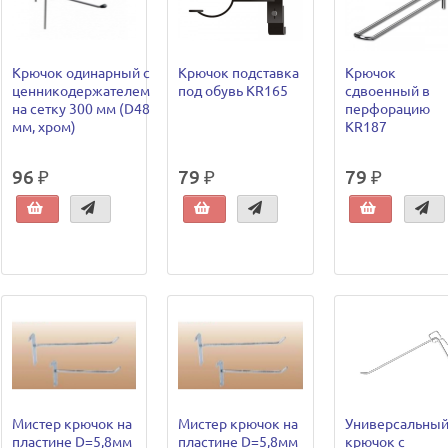
Крючок одинарный с
Крючок подставка
Крючок
ценникодержателем
под обувь KR165
сдвоенный в
на сетку 300 мм (D48
перфорацию
мм, хром)
KR187
96 ₽
79 ₽
79 ₽
Мистер крючок на
Мистер крючок на
Универсальны
пластине D=5,8мм
пластине D=5,8мм
крючок с