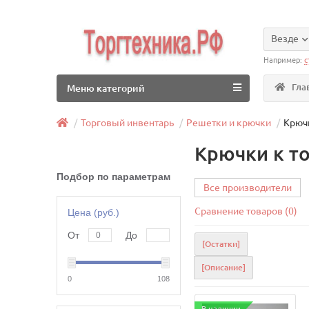
Везде
Например:
с
Гла
Меню категорий
Торговый инвентарь
Решетки и крючки
Крюч
Крючки к т
Подбор по параметрам
Все производители
Сравнение товаров (0)
Цена (руб.)
От
До
[Остатки]
[Описание]
0
108