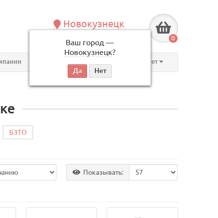
Новокузнецк
+7 (3843) 609-675
0
Ваш город —
по будням, с 09:00 до 18:00
Новокузнецк
?
мпании
Контакты
Личный кабинет
ке
БЗТО
Показывать: