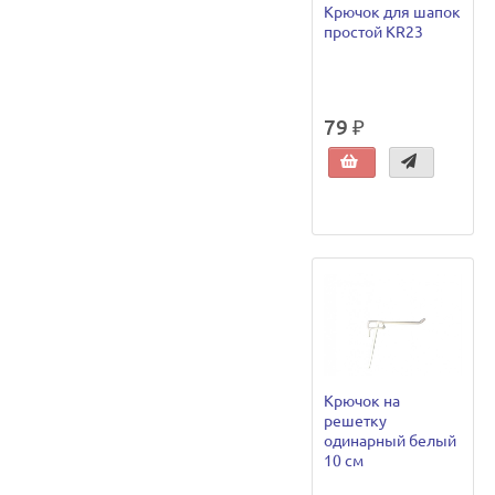
Крючок для шапок
простой KR23
79 ₽
Крючок на
решетку
одинарный белый
10 см