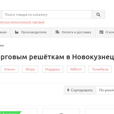
теллаж металлический торговый
вная
Производители
Оплата и доставка
О ко
ки
орговым решёткам в Новокузнец
Элком
Shops
Нордика
Абботт
Томебель
Сортировать: