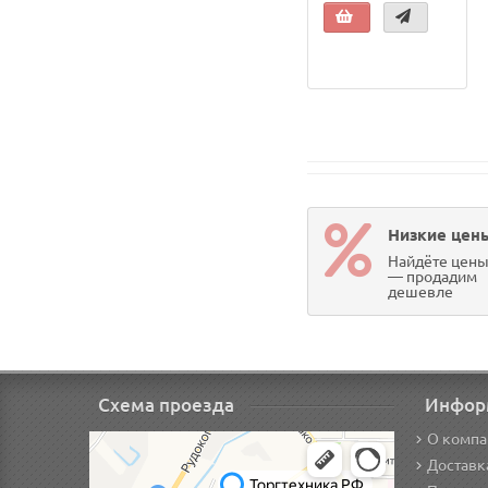
Низкие цен
Найдёте цен
— продадим
дешевле
Схема проезда
Инфор
О компа
Доставк