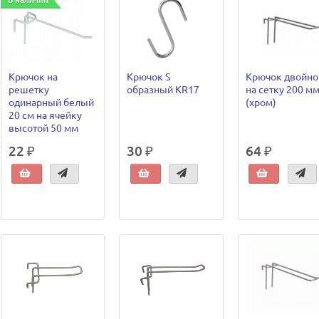
В наличии
Крючок на
Крючок S
Крючок двойно
решетку
образный KR17
на сетку 200 м
одинарный белый
(хром)
20 см на ячейку
высотой 50 мм
22 ₽
30 ₽
64 ₽