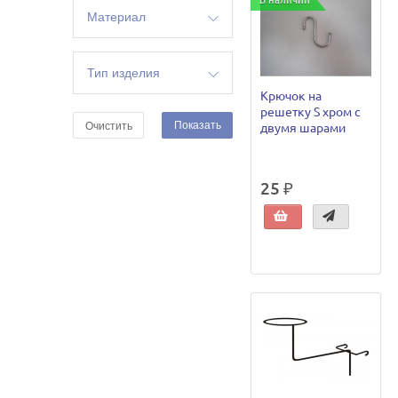
В наличии
Материал
сталь
цинк
Тип изделия
Крючок на
крючки
решетку S хром с
Показать
Очистить
двумя шарами
25 ₽