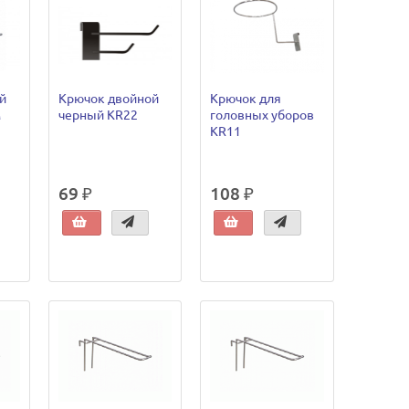
й
Крючок двойной
Крючок для
м
черный KR22
головных уборов
KR11
69 ₽
108 ₽