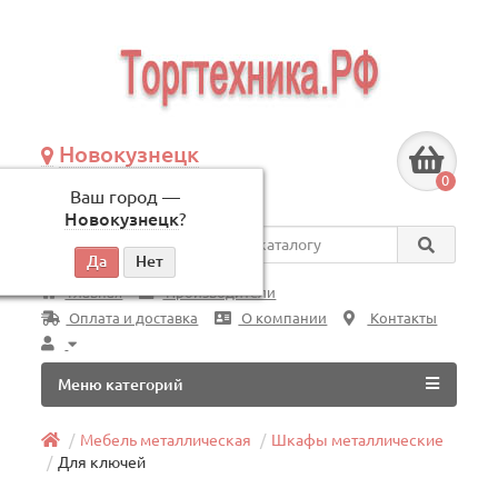
Новокузнецк
+7 (3843) 609-675
0
Ваш город —
по будням, с 09:00 до 18:00
Новокузнецк
?
Везде
Главная
Производители
Оплата и доставка
О компании
Контакты
Меню категорий
Мебель металлическая
Шкафы металлические
Для ключей