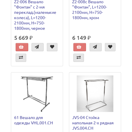
Z2-006 Вешало
Z2-008с Вешало
"Фонтан" с 2-мя
"Фонтан", L=1200-
переклад.(маленькие
2100мм, H=750-
колеса), L=1200-
1800мм, хром
2100мм, H=750-
1800мм, черное
5 669 ₽
6 149 ₽
61 Вешало для
JVS-04 Стойка
одежды VHL.001.CH
напольная 2-х рядная
JVS.004.CH