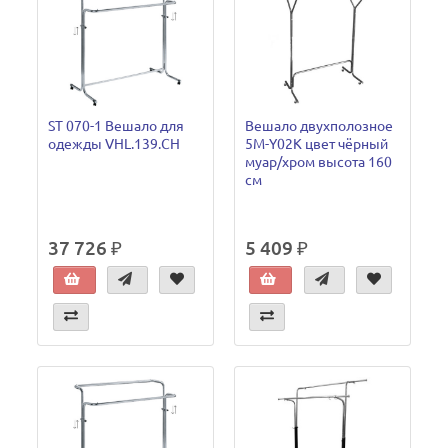
ST 070-1 Вешало для
Вешало двухполозное
одежды VHL.139.CH
5М-Y02K цвет чёрный
муар/хром высота 160
см
37 726 ₽
5 409 ₽