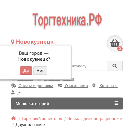
Новокузнецк
+7 (3843) 609-675
0
Ваш город —
по будням, с 09:00 до 18:00
Новокузнецк
?
Везде
Главная
Производители
Оплата и доставка
О компании
Контакты
Меню категорий
Торговый инвентарь
Вешала демонстрационные
Двухполозные