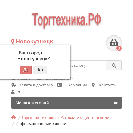
Новокузнецк
+7 (3843) 609-675
0
Ваш город —
по будням, с 09:00 до 18:00
Новокузнецк
?
Везде
Главная
Производители
Оплата и доставка
О компании
Контакты
Меню категорий
Торговая техника
Автоматизация торговли
Информационные киоски