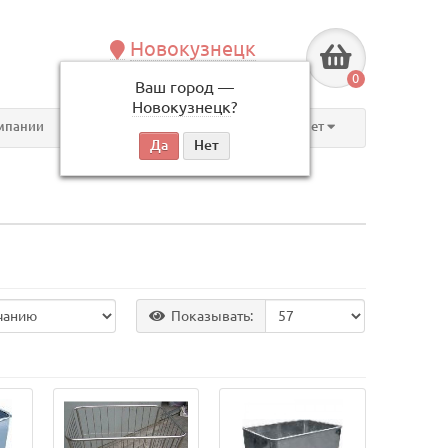
Новокузнецк
+7 (3843) 609-675
0
Ваш город —
по будням, с 09:00 до 18:00
Новокузнецк
?
мпании
Контакты
Личный кабинет
Показывать: