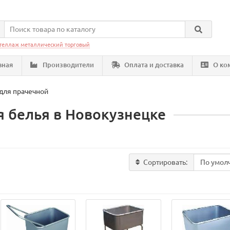
теллаж металлический торговый
вная
Производители
Оплата и доставка
О ко
для прачечной
я белья в Новокузнецке
Сортировать: