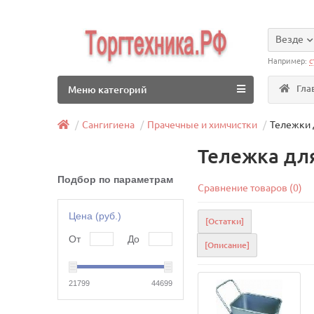
Везде
Например:
с
Гла
Меню категорий
Сангигиена
Прачечные и химчистки
Тележки 
Тележка дл
Подбор по параметрам
Сравнение товаров (0)
Цена (руб.)
[Остатки]
От
До
[Описание]
21799
44699