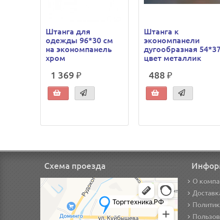
Штанга для
Штанга к
одежды 96*30 см
экономпанели
на экономпанель
дугообразная 54*3
хром
цвет металлик
1 369 ₽
488 ₽
Схема проезда
Инфор
О компа
Доставк
Политик
Пользов