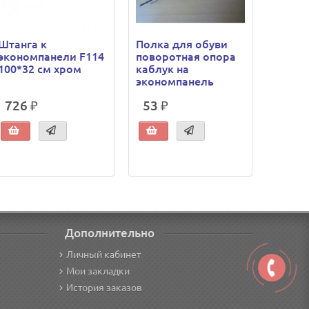
Штанга к
Полка для обуви
Полка
экономпанели F114
поворотная опора
повор
100*32 см хром
каблук на
мысок
экономпанель
эконо
726 ₽
53 ₽
56 ₽
Дополнительно
Личный кабинет
Мои закладки
История заказов