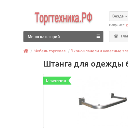
Везде
Например:
с
Гла
Меню категорий
Мебель торговая
Экономпанели и навесные э
Штанга для одежды 6
В наличии