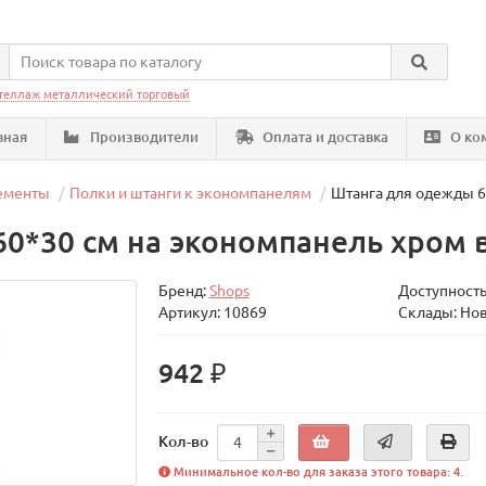
теллаж металлический торговый
вная
Производители
Оплата и доставка
О ко
лементы
Полки и штанги к экономпанелям
Штанга для одежды 6
0*30 см на экономпанель хром 
Бренд:
Shops
Доступность
Артикул: 10869
Склады: Но
942 ₽
Кол-во
Минимальное кол-во для заказа этого товара: 4.