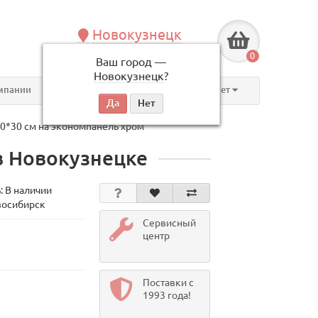
Новокузнецк
+7 (3843) 609-675
0
Ваш город —
по будням, с 09:00 до 18:00
Новокузнецк
?
мпании
Контакты
Личный кабинет
0*30 см на экономпанель хром
в Новокузнецке
: В наличии
восибирск
Сервисный
центр
Поставки с
1993 года!