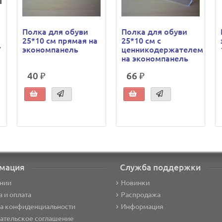
Полка для обуви
Полка для обуви
25*10 см прямая на
25*10 см с
7
экономпанель
ценникодержателем
на экономпанель
40 ₽
66 ₽
мация
Служба поддержки
нии
Новинки
а и оплата
Распродажа
а конфиденциальности
Информация
ательское соглашение