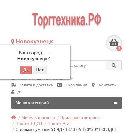
Новокузнецк
+7 (3843) 609-675
0
Ваш город —
по будням, с 09:00 до 18:00
Новокузнецк
?
Везде
Главная
Производители
Оплата и доставка
О компании
Контакты
Меню категорий
Мебель торговая
Прилавки и витрины
Протек ЛДСП
Протек Агат
Стеллаж сумочный СЯД - 18.13.05 130*50*180 ЛДСП