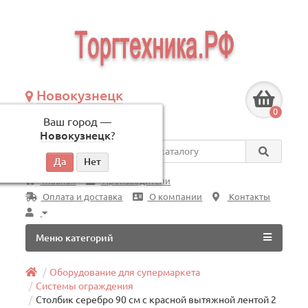
Новокузнецк
+7 (3843) 609-675
0
Ваш город —
по будням, с 09:00 до 18:00
Новокузнецк
?
Везде
Главная
Производители
Оплата и доставка
О компании
Контакты
Меню категорий
Оборудование для супермаркета
Системы ограждения
Столбик серебро 90 см с красной вытяжной лентой 2