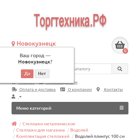
Новокузнецк
+7 (3843) 609-675
0
Ваш город —
по будням, с 09:00 до 18:00
Новокузнецк
?
Везде
Главная
Производители
Оплата и доставка
О компании
Контакты
Меню категорий
Стеллажи металлические
Стеллажи для магазина
Водолей
Комплектация стеллажей
Водолей плинтус 100 см