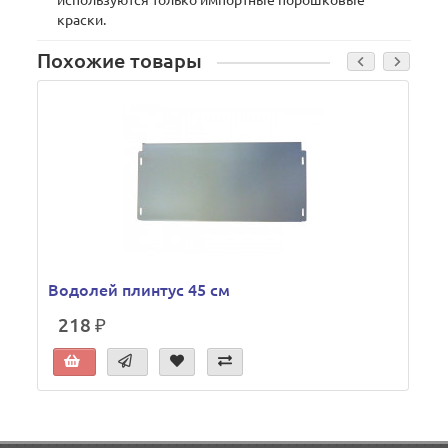
используются только импортные порошковые
краски.
Похожие товары
В
Водолей плинтус 45 см
218 ₽