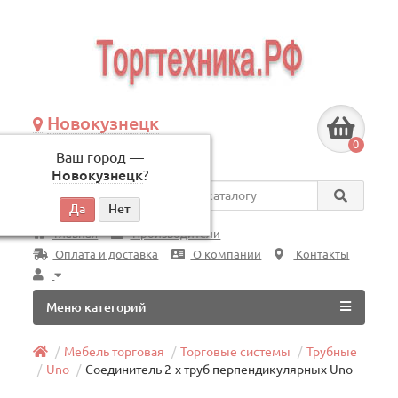
Новокузнецк
+7 (3843) 609-675
0
Ваш город —
по будням, с 09:00 до 18:00
Новокузнецк
?
Везде
Главная
Производители
Оплата и доставка
О компании
Контакты
Меню категорий
Мебель торговая
Торговые системы
Трубные
Uno
Соединитель 2-х труб перпендикулярных Uno