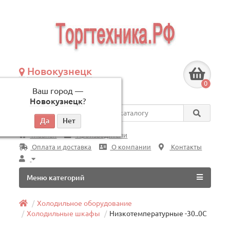
Новокузнецк
+7 (3843) 609-675
0
Ваш город —
по будням, с 09:00 до 18:00
Новокузнецк
?
Везде
Главная
Производители
Оплата и доставка
О компании
Контакты
Меню категорий
Холодильное оборудование
Холодильные шкафы
Низкотемпературные -30..0C