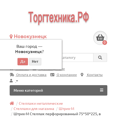
Новокузнецк
+7 (3843) 609-675
0
Ваш город —
по будням, с 09:00 до 18:00
Новокузнецк
?
Везде
Главная
Производители
Оплата и доставка
О компании
Контакты
Меню категорий
Стеллажи металлические
Стеллажи для магазина
Штрих-М
Штрих-М Стеллаж перфорированный 75*50*225, в