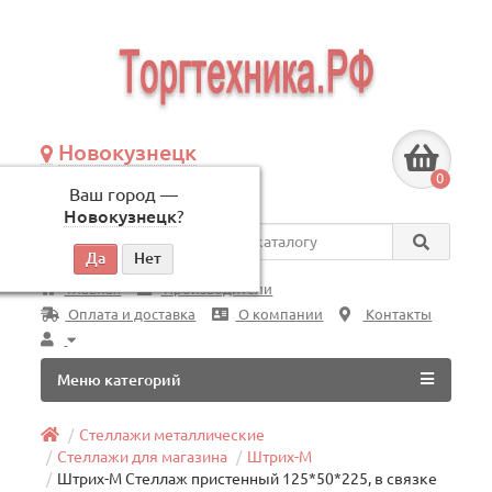
Новокузнецк
+7 (3843) 609-675
0
Ваш город —
по будням, с 09:00 до 18:00
Новокузнецк
?
Везде
Главная
Производители
Оплата и доставка
О компании
Контакты
Меню категорий
Стеллажи металлические
Стеллажи для магазина
Штрих-М
Штрих-М Стеллаж пристенный 125*50*225, в связке