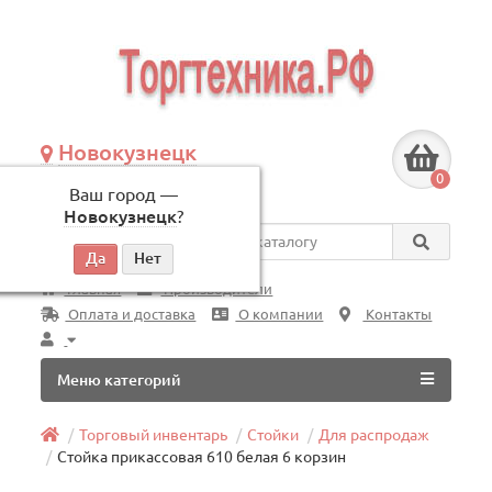
Новокузнецк
+7 (3843) 609-675
0
Ваш город —
по будням, с 09:00 до 18:00
Новокузнецк
?
Везде
Главная
Производители
Оплата и доставка
О компании
Контакты
Меню категорий
Торговый инвентарь
Стойки
Для распродаж
Стойка прикассовая 610 белая 6 корзин